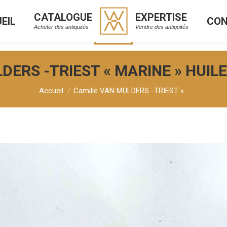
CATALOGUE
EXPERTISE
EIL
CO
CATALOGUE
EXPERTISE
L
C
Acheter des antiquités
Vendre des antiquités
Acheter des antiquités
Vendre des antiquités
ERS -TRIEST « MARINE » HUILE
Vous êtes ici :
Accueil
Camille VAN MULDERS -TRIEST «…