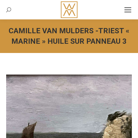
Recherche:
CAMILLE VAN MULDERS -TRIEST «
MARINE » HUILE SUR PANNEAU 3
Vous êtes ici :