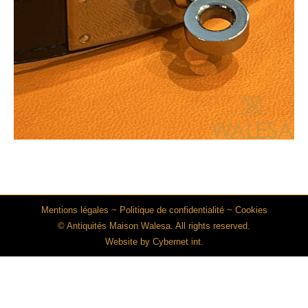
Mentions légales
~
Politique de confidentialité
~
Cookies
© Antiquités Maison Walesa. All rights reserved.
Website by
Cybernet int.