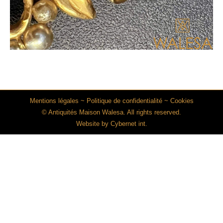
Mentions légales
~
Politique de confidentialité
~
Cookies
© Antiquités Maison Walesa. All rights reserved.
Website by
Cybernet int.