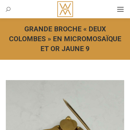
Recherche:
GRANDE BROCHE « DEUX
COLOMBES » EN MICROMOSAÏQUE
ET OR JAUNE 9
Vous êtes ici :