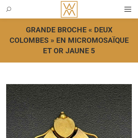
Recherche:
GRANDE BROCHE « DEUX
COLOMBES » EN MICROMOSAÏQUE
ET OR JAUNE 5
Vous êtes ici :