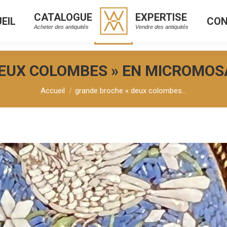
CATALOGUE
EXPERTISE
EIL
CO
CATALOGUE
EXPERTISE
L
C
Acheter des antiquités
Vendre des antiquités
Acheter des antiquités
Vendre des antiquités
EUX COLOMBES » EN MICROMOSA
Vous êtes ici :
Accueil
grande broche « deux colombes…