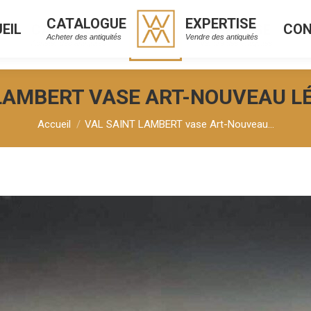
CATALOGUE
EXPERTISE
EIL
CO
CATALOGUE
EXPERTISE
L
C
Acheter des antiquités
Vendre des antiquités
Acheter des antiquités
Vendre des antiquités
LAMBERT VASE ART-NOUVEAU L
Vous êtes ici :
Accueil
VAL SAINT LAMBERT vase Art-Nouveau…