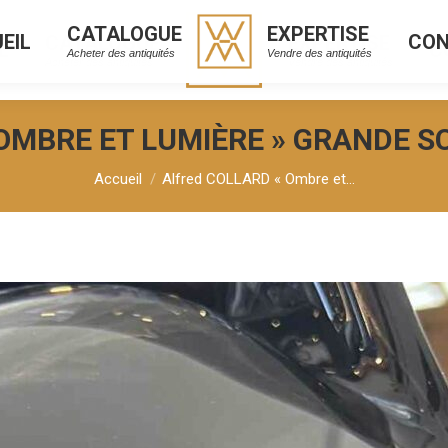
CATALOGUE
EXPERTISE
EIL
CO
CATALOGUE
EXPERTISE
L
C
Acheter des antiquités
Vendre des antiquités
Acheter des antiquités
Vendre des antiquités
OMBRE ET LUMIÈRE » GRANDE S
Vous êtes ici :
Accueil
Alfred COLLARD « Ombre et…