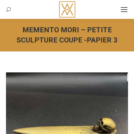
Recherche:
MEMENTO MORI – PETITE
SCULPTURE COUPE -PAPIER 3
Vous êtes ici :