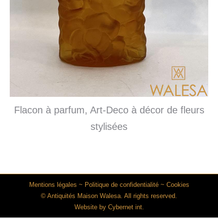
Flacon à parfum, Art-Deco à décor de fleurs
stylisées
Mentions légales
~
Politique de confidentialité
~
Cookies
© Antiquités Maison Walesa. All rights reserved.
Website by
Cybernet int.