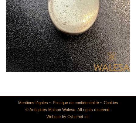
Mentions légales
~
Politique de confidentialité
~
Cookies
© Antiquités Maison Walesa. All rights reserved.
Website by
Cybernet int.