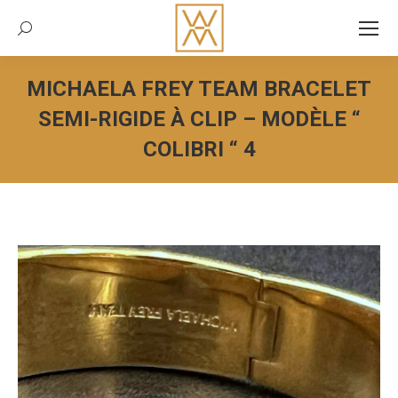
Recherche:
MICHAELA FREY TEAM BRACELET
SEMI-RIGIDE À CLIP – MODÈLE “
COLIBRI “ 4
Vous êtes ici :