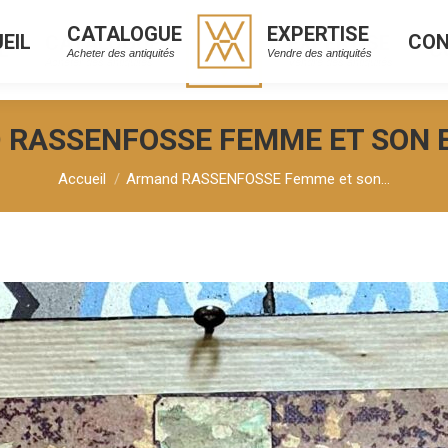
CATALOGUE
EXPERTISE
EIL
CO
CATALOGUE
EXPERTISE
L
C
Acheter des antiquités
Vendre des antiquités
Acheter des antiquités
Vendre des antiquités
RASSENFOSSE FEMME ET SON 
Vous êtes ici :
Accueil
Armand RASSENFOSSE Femme et son…