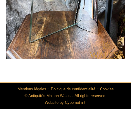
Mentions légales
~
Politique de confidentialité
~
Cookies
© Antiquités Maison Walesa. All rights reserved.
Website by
Cybernet int.