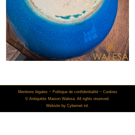
Mentions légales
~
Politique de confidentialité
~
Cookies
© Antiquités Maison Walesa. All rights reserved.
Website by
Cybernet int.