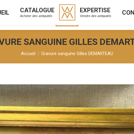
CATALOGUE
EXPERTISE
EIL
CO
CATALOGUE
EXPERTISE
L
C
Acheter des antiquités
Vendre des antiquités
Acheter des antiquités
Vendre des antiquités
VURE SANGUINE GILLES DEMAR
Vous êtes ici :
Accueil
Gravure sanguine Gilles DEMARTEAU