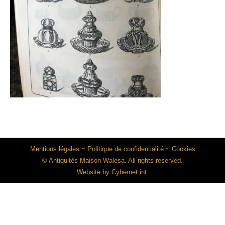
Mentions légales
~
Politique de confidentialité
~
Cookies
© Antiquités Maison Walesa. All rights reserved.
Website by
Cybernet int.