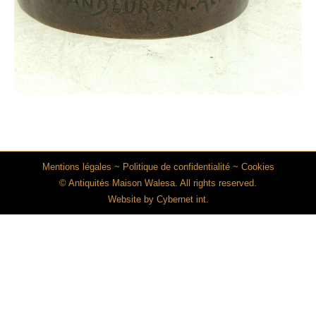
Mentions légales
~
Politique de confidentialité
~
Cookies
© Antiquités Maison Walesa. All rights reserved.
Website by
Cybernet int.