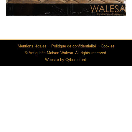
Mentions légales
~
Politique de confidentialité
~
Cookies
© Antiquités Maison Walesa. All rights reserved.
Website by
Cybernet int.