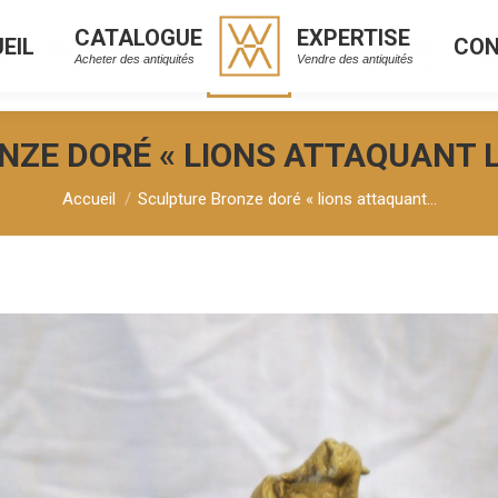
CATALOGUE
EXPERTISE
EIL
CO
CATALOGUE
EXPERTISE
L
C
Acheter des antiquités
Vendre des antiquités
Acheter des antiquités
Vendre des antiquités
ZE DORÉ « LIONS ATTAQUANT 
Vous êtes ici :
Accueil
Sculpture Bronze doré « lions attaquant…