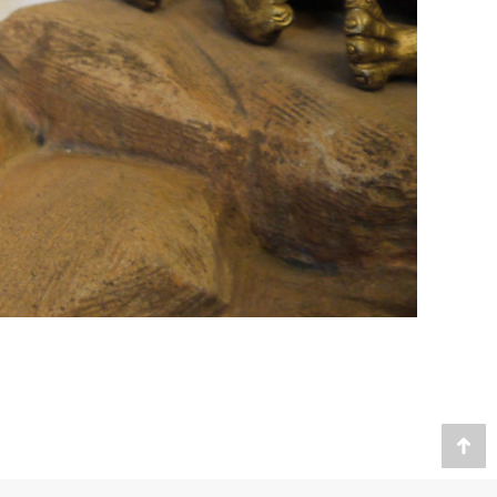
Website by
Cybernet int.
Go