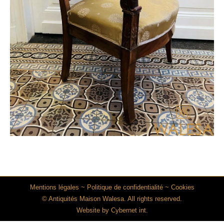
Mentions légales
~
Politique de confidentialité
~
Cookies
© Antiquités Maison Walesa. All rights reserved.
Website by
Cybernet int.