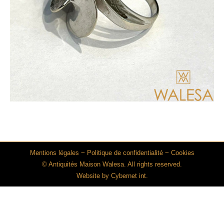
Mentions légales
~
Politique de confidentialité
~
Cookies
© Antiquités Maison Walesa. All rights reserved.
Website by
Cybernet int.