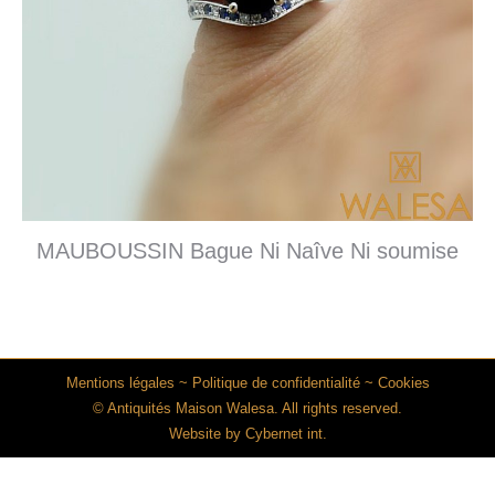
MAUBOUSSIN Bague Ni Naîve Ni soumise
Mentions légales
~
Politique de confidentialité
~
Cookies
© Antiquités Maison Walesa. All rights reserved.
Website by
Cybernet int.