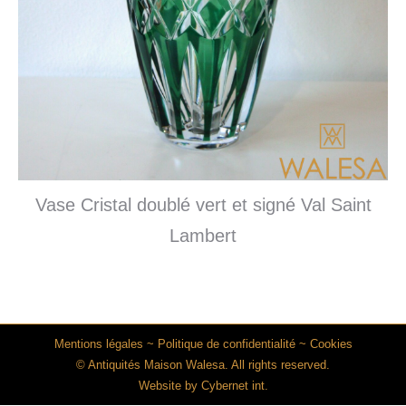
Vase Cristal doublé vert et signé Val Saint
Lambert
Mentions légales
~
Politique de confidentialité
~
Cookies
© Antiquités Maison Walesa. All rights reserved.
Website by
Cybernet int.