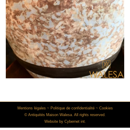
Mentions légales
~
Politique de confidentialité
~
Cookies
© Antiquités Maison Walesa. All rights reserved.
Website by
Cybernet int.