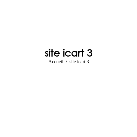
site icart 3
Vous êtes ici :
Accueil
site icart 3