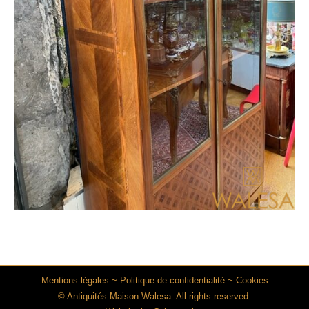
Mentions légales
~
Politique de confidentialité
~
Cookies
© Antiquités Maison Walesa. All rights reserved.