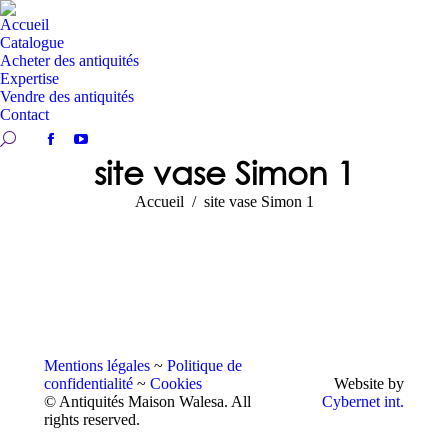
Accueil
Catalogue
Acheter des antiquités
Expertise
Vendre des antiquités
Contact
Recherche:
Facebook
YouTube
site vase Simon 1
page
page
opens
opens
Vous êtes ici :
Accueil
site vase Simon 1
in
in
new
new
window
window
Mentions légales
~
Politique de
confidentialité
~
Cookies
Website by
© Antiquités Maison Walesa. All
Cybernet int.
rights reserved.