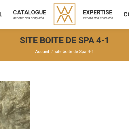
CATALOGUE
EXPERTISE
L
C
CATALOGUE
EXPERTISE
L
C
Acheter des antiquités
Vendre des antiquités
Acheter des antiquités
Vendre des antiquités
SITE BOITE DE SPA 4-1
Vous êtes ici :
Accueil
site boite de Spa 4-1