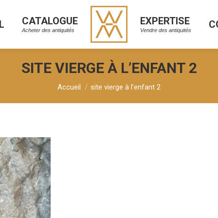
CATALOGUE
EXPERTISE
L
C
CATALOGUE
EXPERTISE
L
C
Acheter des antiquités
Vendre des antiquités
Acheter des antiquités
Vendre des antiquités
SITE VIERGE À L’ENFANT 2
Vous êtes ici :
Accueil
site vierge à l’enfant 2