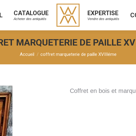
CATALOGUE
EXPERTISE
L
C
CATALOGUE
EXPERTISE
L
C
Acheter des antiquités
Vendre des antiquités
Acheter des antiquités
Vendre des antiquités
ET MARQUETERIE DE PAILLE XV
Vous êtes ici :
Accueil
coffret marqueterie de paille XVIIIéme
Coffret en bois et marqu