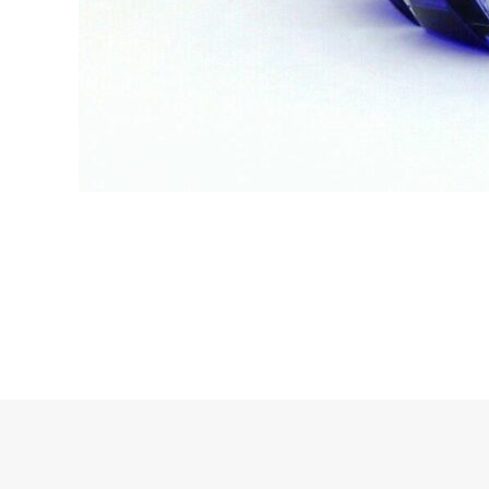
Mentions légales
~
Politique de confidentialité
~
Cookies
© Antiquités Maison Walesa. All rights reserved.