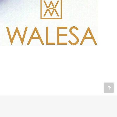
Website by
Cybernet int.
Go
to
To