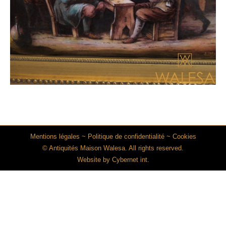
Mentions légales
~
Politique de confidentialité
~
Cookies
© Antiquités Maison Walesa. All rights reserved.
Website by
Cybernet int.