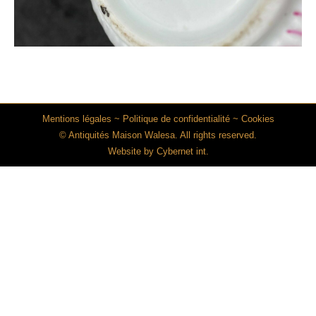
Mentions légales
~
Politique de confidentialité
~
Cookies
© Antiquités Maison Walesa. All rights reserved.
Website by
Cybernet int.