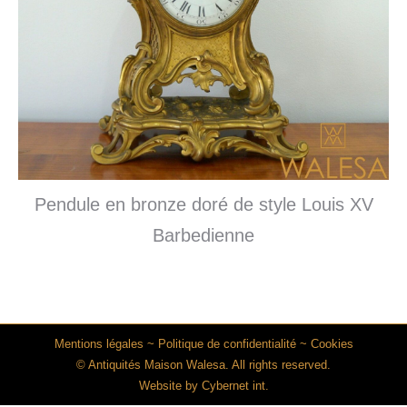
Pendule en bronze doré de style Louis XV
Barbedienne
Mentions légales
~
Politique de confidentialité
~
Cookies
© Antiquités Maison Walesa. All rights reserved.
Website by
Cybernet int.