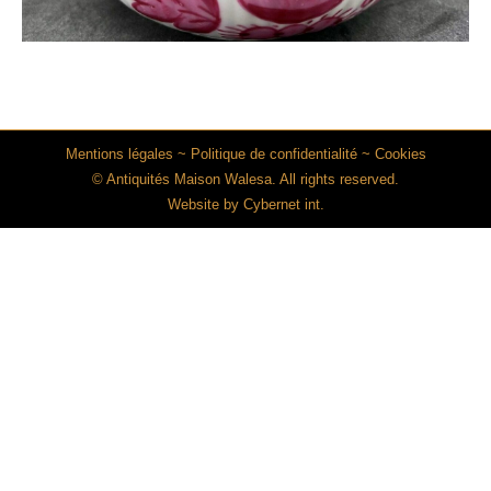
Mentions légales
~
Politique de confidentialité
~
Cookies
© Antiquités Maison Walesa. All rights reserved.
Website by
Cybernet int.