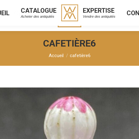
CATALOGUE
EXPERTISE
EIL
CO
CATALOGUE
EXPERTISE
L
C
Acheter des antiquités
Vendre des antiquités
Acheter des antiquités
Vendre des antiquités
CAFETIÈRE6
Vous êtes ici :
Accueil
cafetière6