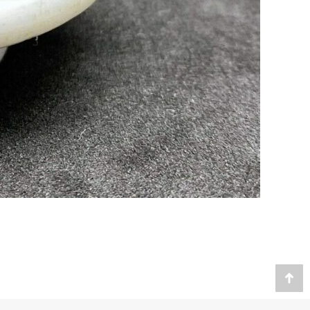
Website by
Cybernet int.
Go