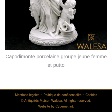
Capodimonte porcelaine groupe jeune femme
et putto
Mentions légales
~
Politique de confidentialité
~
Cookies
© Antiquités Maison Walesa. All rights reserved.
Website by
Cybernet int.