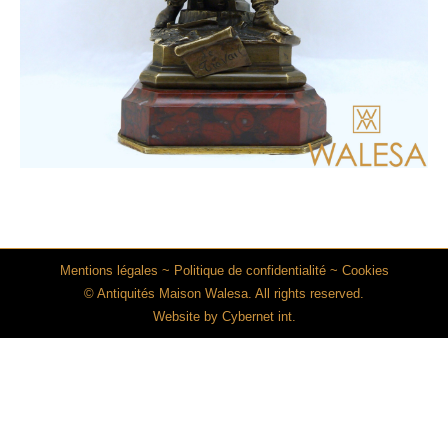
Mentions légales
~
Politique de confidentialité
~
Cookies
© Antiquités Maison Walesa. All rights reserved.
Website by
Cybernet int.