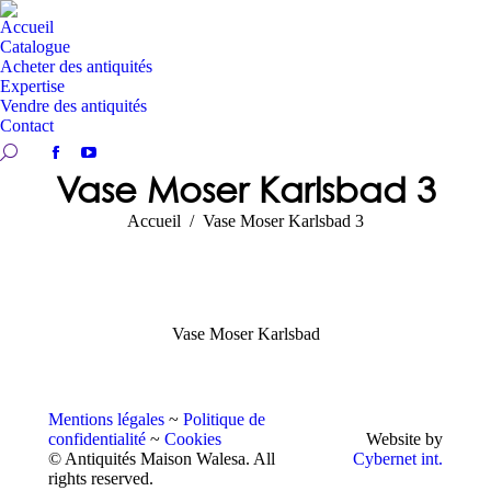
Accueil
Catalogue
Acheter des antiquités
Expertise
Vendre des antiquités
Contact
Recherche:
Facebook
YouTube
Vase Moser Karlsbad 3
page
page
opens
opens
Vous êtes ici :
Accueil
Vase Moser Karlsbad 3
in
in
new
new
window
window
Vase Moser Karlsbad
Mentions légales
~
Politique de
confidentialité
~
Cookies
Website by
© Antiquités Maison Walesa. All
Cybernet int.
rights reserved.