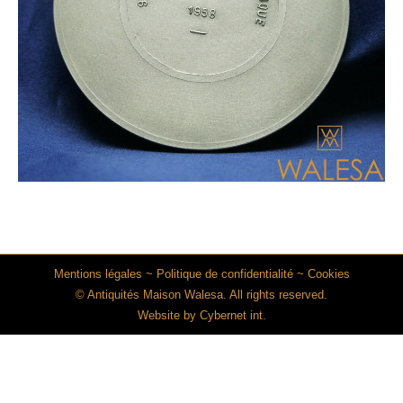
Mentions légales
~
Politique de confidentialité
~
Cookies
© Antiquités Maison Walesa. All rights reserved.
Website by
Cybernet int.