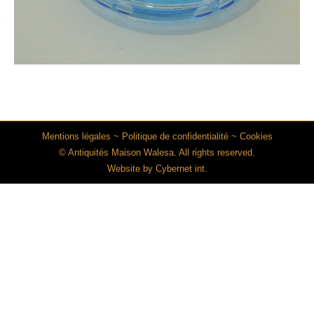
Mentions légales
~
Politique de confidentialité
~
Cookies
© Antiquités Maison Walesa. All rights reserved.
Website by
Cybernet int.