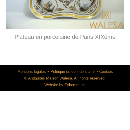
Plateau en porcelaine de Paris XIXème
Mentions légales
~
Politique de confidentialité
~
Cookies
© Antiquités Maison Walesa. All rights reserved.
Website by
Cybernet int.