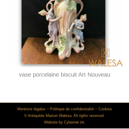
vase porcelaine biscuit Art Nouveau
Mentions légales
~
Politique de confidentialité
~
Cookies
© Antiquités Maison Walesa. All rights reserved.
Website by
Cybernet int.