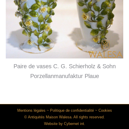
Paire de vases C. G. Schierholz & Sohn
Porzellanmanufaktur Plaue
Mentions légales
~
Politique de confidentialité
~
Cookies
© Antiquités Maison Walesa. All rights reserved.
Website by
Cybernet int.