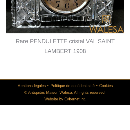
Rare PENDULETTE cristal VAL SAINT
LAMBERT 1908
Mentions légales
~
Politique de confidentialité
~
Cookies
© Antiquités Maison Walesa. All rights reserved.
Website by
Cybernet int.