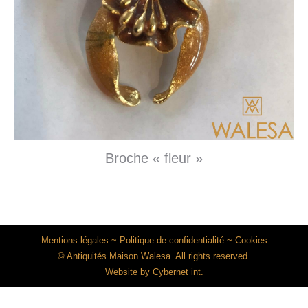
Broche « fleur »
Mentions légales
~
Politique de confidentialité
~
Cookies
© Antiquités Maison Walesa. All rights reserved.
Website by
Cybernet int.