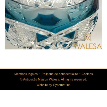
Mentions légales
~
Politique de confidentialité
~
Cookies
© Antiquités Maison Walesa. All rights reserved.
Website by
Cybernet int.