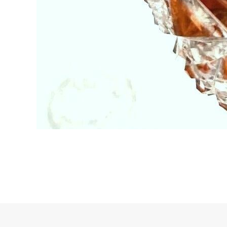
Mentions légales
~
Politique de confidentialité
~
Cookies
© Antiquités Maison Walesa. All rights reserved.