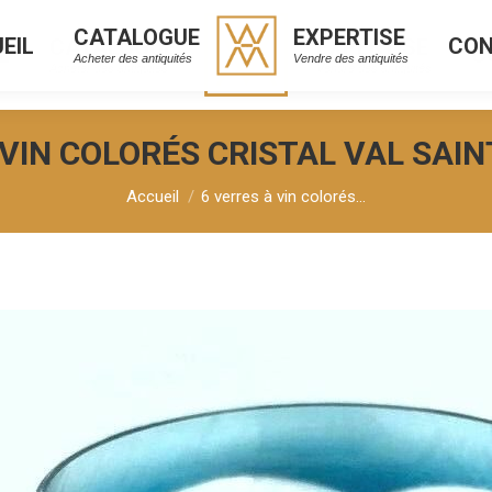
CATALOGUE
EXPERTISE
EIL
CO
CATALOGUE
EXPERTISE
L
C
Acheter des antiquités
Vendre des antiquités
Acheter des antiquités
Vendre des antiquités
 VIN COLORÉS CRISTAL VAL SAI
Vous êtes ici :
Accueil
6 verres à vin colorés…