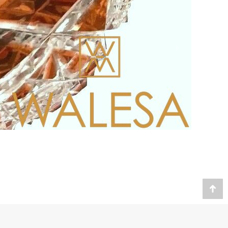
Website by
Cybernet int.
Go
to